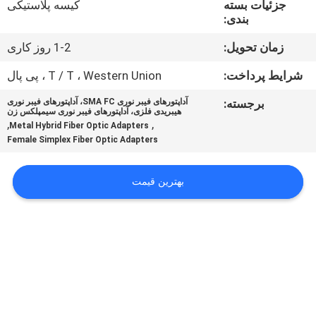
جزئیات بسته
کیسه پلاستیکی
کیفیت
بندی:
زمان تحویل:
1-2 روز کاری
با
ما
شرایط پرداخت:
T / T ، Western Union ، پی پال
تماس
برجسته:
آداپتورهای فیبر نوری SMA FC، آداپتورهای فیبر نوری
هیبریدی فلزی، آداپتورهای فیبر نوری سیمپلکس زن
بگیرید
,
,
Metal Hybrid Fiber Optic Adapters
Female Simplex Fiber Optic Adapters
اخبار
بهترین قیمت
درخواست
نقل قول
نقشه
سایت