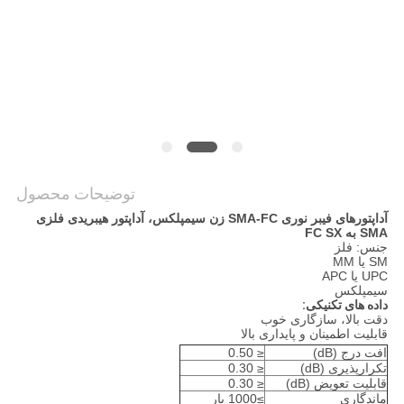
PRIVACY
POLICY
توضیحات محصول
آداپتورهای فیبر نوری SMA-FC زن سیمپلکس، آداپتور هیبریدی فلزی
SMA به FC SX
جنس: فلز
SM یا MM
UPC یا APC
سیمپلکس
داده های تکنیکی:
دقت بالا، سازگاری خوب
قابلیت اطمینان و پایداری بالا
افت درج (dB)
≤ 0.50
تکرارپذیری (dB)
≤ 0.30
قابلیت تعویض (dB)
≤ 0.30
ماندگاری
≥1000 بار