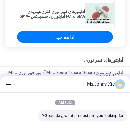
آداپتورهای فیبر نوری فلزی هیبریدی
SMA به FC آداپتور زن سیمپلکس SMA-
FC
ادامه هید
آداپتورهای فیبر نوری
آداپتور فیبر نوری MPO 8core 12core 16core آداپتور فیبر نوری MPO
8/12/16core
Ms.Jonay Xie
آداپتور فیبر نوری LC/UPC به LC/APC تک حالته Simplex LC/APC-
LC/UPC آداپتور فیبر نوری SM SX
8:42 AM
آداپتور فیبر برهنه فلزی FC 60μm 80μm 126μm 130μm 150μm
230μm 250μm 300μm 400μm 440μm
Good day, what product are you looking for?
دسته بندی های محبوب
همه