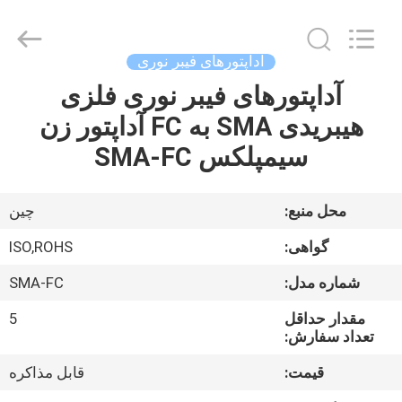
Dongguan
Blueto
Electronics&Communication
Co.,
Ltd.
آداپتورهای فیبر نوری
All
Rights
آداپتورهای فیبر نوری فلزی
خانه
Reserved.
هیبریدی SMA به FC آداپتور زن
محصولات
سیمپلکس SMA-FC
درباره
محل منبع:
چین
ما
گواهی:
ISO,ROHS
شماره مدل:
SMA-FC
تور
مقدار حداقل
5
کارخانه
تعداد سفارش:
قیمت:
قابل مذاکره
کنترل