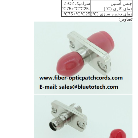
جنس آستین
سرامیک ZrO2
دمای کاری (℃)
-25℃℃+75℃
دمای ذخیره سازی (℃)
25℃℃+75℃
تصاویر: