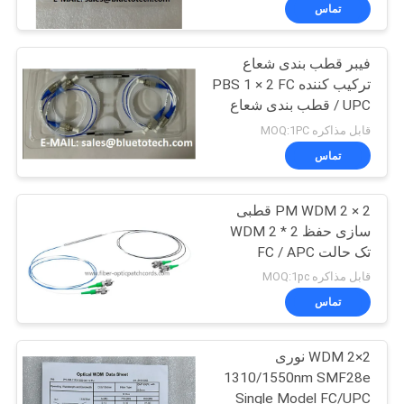
خط FC/APC
کیفیت
تماس
فیبر قطب بندی شعاع
با
50
ترکیب کننده PBS 1 × 2 FC
ما
/ UPC قطب بندی شعاع
مدار مجتمع
تماس
Splitter 3Port 1550nm
قابل مذاکره MOQ:1PC
محور آهسته
بگیرید
تماس
PM WDM 2 × 2 قطبی
اخبار
سازی حفظ WDM 2 * 2
تک حالت FC / APC
23
درخواست
کانکتور 980/1550nm
قابل مذاکره MOQ:1pc
نقل قول
تماس
فیبر نوری Pigtail
2×2 WDM نوری
نقشه
1310/1550nm SMF28e
سایت
Single Model FC/UPC