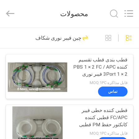
Dongguan
Blueto
Electronics&Communication
محصولات
Co.,
Ltd.
All
Rights
خانه
Reserved.
163
چین فیبر نوری شکاف
کابل فیبر نوری پچ
محصولات
قطب بندی قطب تقسیم
کننده PBS 1 × 2 FC / APC
درباره
3Port 1 × 2 فیبر نوری
ما
قطب بندی قطب ترکیب
قابل مذاکره MOQ:1PC
کننده FC / APC کانکتور
تماس
1550nm محور آهسته
113
تور
قطبی کننده خطی فیبر
کارخانه
ماژول گیرنده نوری
FC/APC قطبی کننده
کانکتور حفظ PM قطبی
کنترل
کننده های فیبر نوری در
قابل مذاکره MOQ:1PC