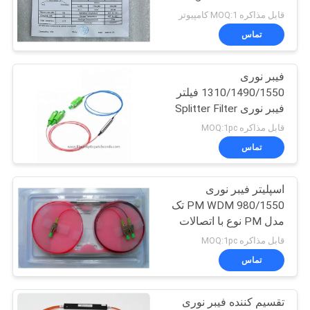
Connector Steel Tube
قابل مذاکره MOQ:1 کامپیوتر
PRIVACY
تماس
79
POLICY
فیبر نوری
آداپتورهای فیبر نوری
1310/1490/1550 فیلتر
فیبر نوری Splitter Filter
دستگاه WDM SC / APC
قابل مذاکره MOQ:1pc
تماس
اسپلیتر فیبر نوری
15
980/1550 PM WDM تک
مدل PM نوع با اتصالات
اتیناتور فیبر نوری
FC/APC
قابل مذاکره MOQ:1pc
تماس
تقسیم کننده فیبر نوری