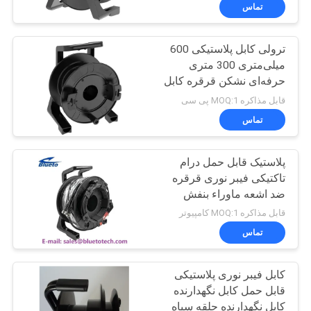
کیفیت
تماس
ترولی کابل پلاستیکی 600
با
50
میلی‌متری 300 متری
ما
حرفه‌ای نشکن قرقره کابل
مدار مجتمع
تماس
600 متری 300 متری
قابل مذاکره MOQ:1 پی سی
بگیرید
تماس
پلاستیک قابل حمل درام
اخبار
تاکتیکی فیبر نوری قرقره
ضد اشعه ماوراء بنفش
23
درخواست
قابل مذاکره MOQ:1 کامپیوتر
نقل قول
تماس
فیبر نوری Pigtail
کابل فیبر نوری پلاستیکی
نقشه
قابل حمل کابل نگهدارنده
سایت
کابل نگهدارنده حلقه سیاه