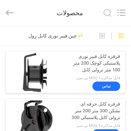
Dongguan
Blueto
Electronics&Communication
محصولات
Co.,
Ltd.
All
Rights
خانه
Reserved.
163
چین فیبر نوری کابل رول
کابل فیبر نوری پچ
محصولات
قرقره کابل فیبر نوری
پلاستیکی کوچک 200 متر
درباره
100 متر ترولی کابل
ما
پلاستیکی 200 متر 100 متر
قابل مذاکره MOQ:1 پی سی
تماس
113
تور
قرقره کابل حرفه ای
کارخانه
ماژول گیرنده نوری
نشکن 300 متر 200 متر
ترولی کابل پلاستیکی 300
کنترل
متر 200 متر
قابل مذاکره MOQ:1 پی سی