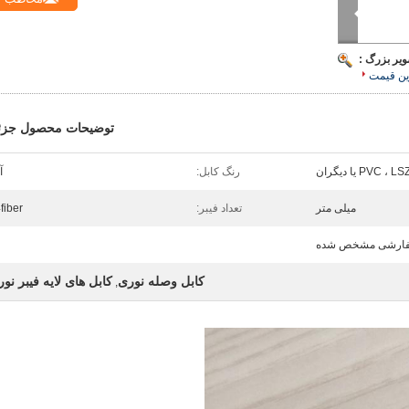
ویر بزرگ :
ین قیمت
توضیحات محصول جزئ
PVC ،  یا دیگران
رنگ کابل:
آ
میلی متر
تعداد فیبر:
fiber
ارشی مشخص شده
کابل وصله نوری
کابل های لایه فیبر نو
,