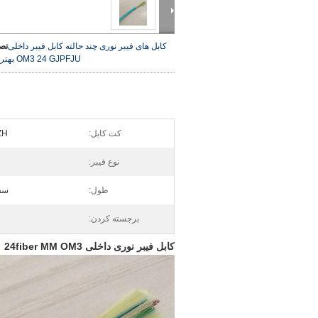
کابل های فیبر نوری چند حالته کابل فیبر داخلی
تص
OM3 24 GJPFJU
بهتر
کت کابل:
LSZH
نوع فیبر:
طول:
سف
برجسته کردن:
کابل فیبر نوری داخلی 24fiber MM OM3