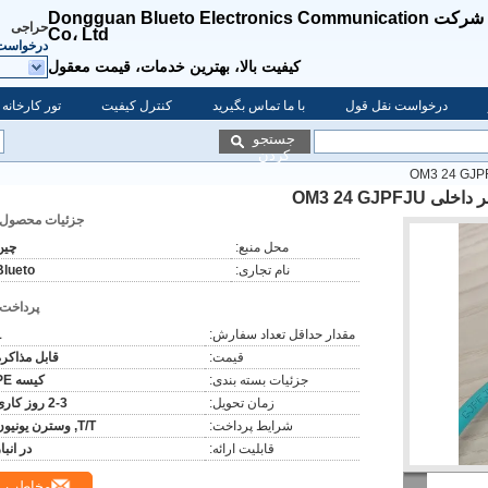
شرکت Dongguan Blueto Electronics Communication
حراجی
Co، Ltd
درخواست 
کیفیت بالا، بهترین خدمات، قیمت معقول
درخواست نقل قول
با ما تماس بگیرید
کنترل کیفیت
تور کارخانه
جستجو
کردن
OM3 24 GJP
جزئیات محصول:
محل منبع:
چين
نام تجاری:
Blueto
پرداخت:
مقدار حداقل تعداد سفارش:
1
قیمت:
قابل مذاکره
جزئیات بسته بندی:
کیسه PE
زمان تحویل:
2-3 روز کاری
شرایط پرداخت:
T/T, وسترن یونیون
قابلیت ارائه:
در انبا
مخاطب