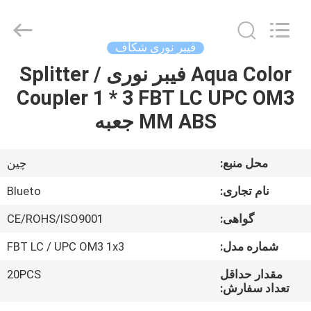
Dongguan
Blueto
Electronics&Communication
Co.,
Ltd.
فیبر نوری شکاف
All
Rights
Aqua Color فیبر نوری Splitter /
خانه
Reserved.
Coupler 1 * 3 FBT LC UPC OM3
محصولات
MM ABS جعبه
درباره
محل منبع:
چين
ما
نام تجاری:
Blueto
گواهی:
CE/ROHS/ISO9001
تور
شماره مدل:
FBT LC / UPC OM3 1x3
کارخانه
مقدار حداقل
20PCS
تعداد سفارش:
کنترل