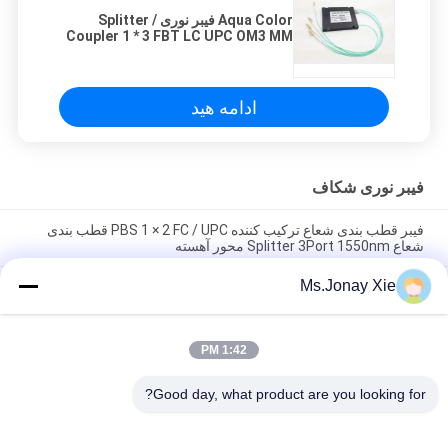
Aqua Color فیبر نوری Splitter /
Coupler 1 * 3 FBT LC UPC OM3 MM
ABS جعبه
ادامه هید
فیبر نوری شکاف
فیبر قطب بندی شعاع ترکیب کننده PBS 1 × 2 FC / UPC قطب بندی
شعاع Splitter 3Port 1550nm محور آهسته
Ms.Jonay Xie
قطب بندی قطب تقسیم کننده PBS 1 × 2 FC / APC 3Port 1 × 2 فیبر
نوری قطب بندی قطب ترکیب کننده FC / APC کانکتور 1550nm محور
آهسته
1:42 PM
قطبی کننده خطی فیبر FC/APC قطبی کننده کانکتور حفظ PM قطبی
کننده های فیبر نوری در خط FC/APC
Good day, what product are you looking for?
دسته بندی های محبوب
همه