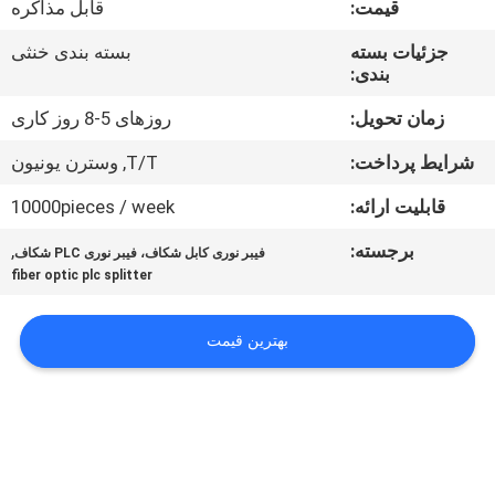
قیمت:
قابل مذاکره
کیفیت
جزئیات بسته
بسته بندی خنثی
بندی:
با
ما
زمان تحویل:
روزهای 5-8 روز کاری
تماس
شرایط پرداخت:
T/T, وسترن یونیون
بگیرید
قابلیت ارائه:
10000pieces / week
برجسته:
,
فیبر نوری کابل شکاف، فیبر نوری PLC شکاف
اخبار
fiber optic plc splitter
درخواست
بهترین قیمت
نقل قول
نقشه
سایت