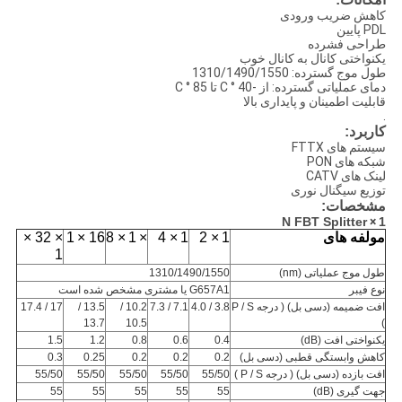
کاهش ضریب ورودی
PDL پایین
طراحی فشرده
یکنواختی کانال به کانال خوب
طول موج گسترده: 1310/1490/1550
دمای عملیاتی گسترده: از -40 ° C تا 85 ° C
قابلیت اطمینان و پایداری بالا
.
کاربرد:
سیستم های FTTX
شبکه های PON
لینک های CATV
توزیع سیگنال نوری
مشخصات:
N FBT Splitter
×
1
مولفه های
1
× 2
1
× 4
×
1
× 8
16 ×
1
× 32 ×
1
طول موج عملیاتی (nm)
1310/1490/1550
نوع فیبر
G657A1 یا مشتری مشخص شده است
افت ضمیمه (دسی بل)
(
درجه P / S
3.8 / 4.0
7.1 / 7.3
10.2 /
13.5 /
17 / 17.4
13.7
10.5
)
یکنواختی افت (dB)
0.4
0.6
0.8
1.2
1.5
کاهش وابستگی قطبی (دسی بل)
0.2
0.2
0.2
0.25
0.3
افت بازده (دسی بل)
(
درجه P / S
)
55/50
55/50
55/50
55/50
55/50
جهت گیری (dB)
55
55
55
55
55