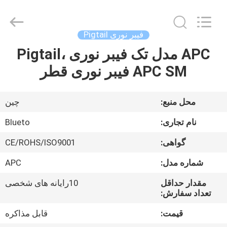
Dongguan
Blueto
Electronics&Communication
Co.,
Ltd.
فیبر نوری Pigtail
All
Rights
APC مدل تک فیبر نوری Pigtail،
خانه
Reserved.
APC SM فیبر نوری قطر
محصولات
محل منبع:
چين
درباره
نام تجاری:
Blueto
ما
گواهی:
CE/ROHS/ISO9001
شماره مدل:
APC
تور
کارخانه
مقدار حداقل
10رایانه های شخصی
تعداد سفارش:
قیمت:
قابل مذاکره
کنترل