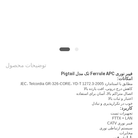
PRIVACY
POLICY
توضیحات محصول
فیبر نوری Ferrule APC تک مدل Pigtail
امکانات:
مطابق با استاندارد IEC، Telcordia GR-326-CORE، YD-T 1272.3-2005.
کاهش درج درونی، افت بازده بالا
اتصال متراکم بالا، آسان برای استفاده
اعتبار و ثبات بالا
خوب در تکرارپذیری و تبادل
کاربرد:
تجهیزات تست
FTTX + LAN
فیبر نوری CATV
سیستم ارتباطی نوری
مخابرات
پارامتر فیبر