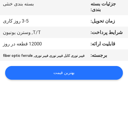
کیفیت
جزئیات بسته
بسته بندی خنثی
بندی:
با
زمان تحویل:
3-5 روز کاری
ما
شرایط پرداخت:
T/T, وسترن یونیون
تماس
قابلیت ارائه:
12000 قطعه در روز
بگیرید
برجسته:
,
فیبر نوری کابل فیبر نوری فیبر نوری
fiber optic ferrule
اخبار
بهترین قیمت
درخواست
نقل قول
نقشه
سایت