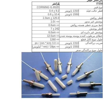
ITEM
پارامتر
نوع فیبر
CORNING G.652D
قطر حالت فیلد
1310 نانومتر
9.2
+
0.4
1550 نانومتر
10.4
+
0.8
قطر روکش
125.0
+
1.0um
پوشش غیر مدور
<= 1.0٪
خط مرزی خطی هسته روکش
<= 0.6um
قطر پوشش
242
+
7
پوشش غیر دایره ای
<= 6.0um
خطای مرطوب کننده پوسته پوسته شدن
<= 12.0um
طول موج کابل قطع
<= 1260
ضریب پراکندگی
1310 نانومتر
<= 3.0 ps / (nm * km)
1550 نانومتر
<= 18ps / (nm * کیلومتر)
طول موج پراکندگی صفر