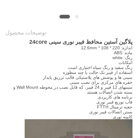
PRIVACY
POLICY
توضیحات محصول
پلاگین آستین محافظ فیبر نوری سینی 24core
اندازه: 220 * 108 * 12.6mm
ماده: ABS
رنگ: whtie
امکانات
رنگ سفید و رنگ سیاه اختیاری است
استفاده از فیبر تک حالت یا چند منظوره
سینی ها و پوشش های پلاستیکی قالب تزریق پایدار
حفره های مرکزی برای نصب سینی
سینیهای 12 فیبر و 24 فیبر، که قابل نصب در محوطه Wall Mount و
بسته شدن اتصالات هستند
برنامه های کاربردی
قاب توزیع فیبر نوری
جعبه ترمینال FTTH
بستن اتصالات فیبر نوری
کابینه نوری