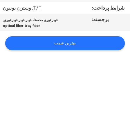
کیفیت
شرایط پرداخت:
T/T, وسترن یونیون
برجسته:
,
فیبر نوری محفظه فیبر فیبر فیبر نوری
با
optical fiber tray fiber
ما
تماس
بهترین قیمت
بگیرید
اخبار
درخواست
نقل قول
نقشه
سایت