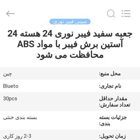
Dongguan
Blueto
Electronics&Communication
Co.,
Ltd.
سینی فیبر نوری
All
Rights
جعبه سفید فیبر نوری 24 هسته 24
خانه
Reserved.
آستین برش فیبر با مواد ABS
محصولات
محافظت می شود
درباره
محل منبع:
چين
ما
نام تجاری:
Blueto
مقدار حداقل
30pcs
تور
تعداد سفارش:
کارخانه
جزئیات بسته
بسته بندی خنثی
بندی:
کنترل
زمان تحویل:
2-3 روز کاری