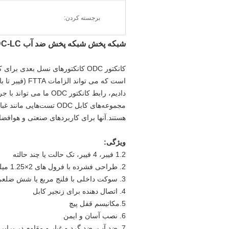
برجسته کردن:
شبکه پخش شبکه پخش ضد آب ODC-LC چند حالته دوبلکس فیبر نوری وصله سیم اتصال ODC مربع 2 هسته
دادیم، رابط کانکتور ODC ما می تواند با جریان اصلی تامین کننده جهانی فعلی اتصال دهنده ODC سازگار باشد.
هستند.آنها برای کاربردهای صنعتی و هوافض
ویژگی:
1.2 فیبر، 4 فیبر، تک حالت یا چند حالته
2. طراحی فشرده با فرول های 2×1.25 میلی متر
3. سوکت داخلی با فلنج مربع یا شش ضلعی
4. اتصال دهنده برای زنجیر کابل
5.مکانیسم قفل پیچ
6. نصب آسان و ایمن
7. ضد آب، ضد گرد و غبار و مقاوم در برابر خوردگی