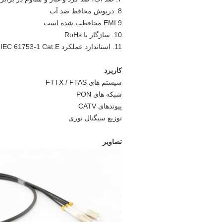
8. درپوش محافظ ضد آب
9.EMI محافظت شده است
10. سازگار با RoHs
11. استاندارد عملکرد IEC 61753-1 Cat.E را برآورده می کند
کاربرد
سیستم های FTTX / FTAS
شبکه های PON
پیوندهای CATV
توزیع سیگنال نوری
تصاویر