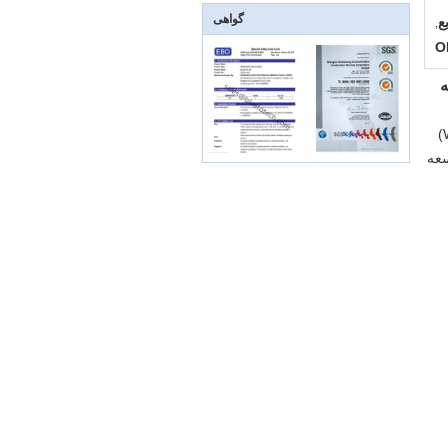
گواهی
,
کانکتور ODC کانکتورهای نسل بعدی برای کاربرد ایستگاه پایه بی سیم (WCDMA/TD-SCDMA/CDMA200/Wi-MAX/GSM)
 ویژه توسعه