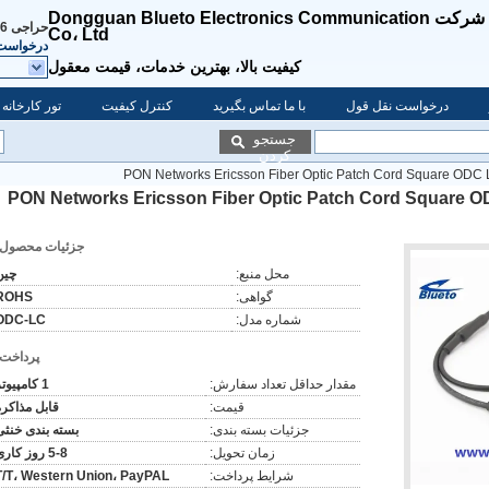
شرکت Dongguan Blueto Electronics Communication
حراجی
82855931
Co، Ltd
درخواست 
کیفیت بالا، بهترین خدمات، قیمت معقول
درخواست نقل قول
با ما تماس بگیرید
کنترل کیفیت
تور کارخانه
جستجو
کردن
PON Networks Ericsson Fiber Optic Patch Cord Square ODC L
PON Networks Ericsson Fiber Optic Patch Cord Square O
جزئیات محصول:
محل منبع:
چین
گواهی:
ROHS
شماره مدل:
ODC-LC
پرداخت:
مقدار حداقل تعداد سفارش:
1 کامپیوتر
قیمت:
قابل مذاکره
جزئیات بسته بندی:
بسته بندی خنثی
زمان تحویل:
5-8 روز کاری
شرایط پرداخت:
T/T، Western Union، PayPAL