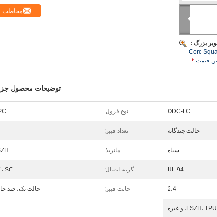
مخاطب
ویر بزرگ :
Cord Squa
ین قیمت
توضیحات محصول جزئ
ODC-LC
نوع فرول:
PC
حالت چندگانه
تعداد فیبر:
سیاه
ماتریلا:
SZH
UL 94
گزینه اتصال:
C، SC
2،4
حالت فیبر:
حالت تک، چند حال
LSZH، TPU، و غیره