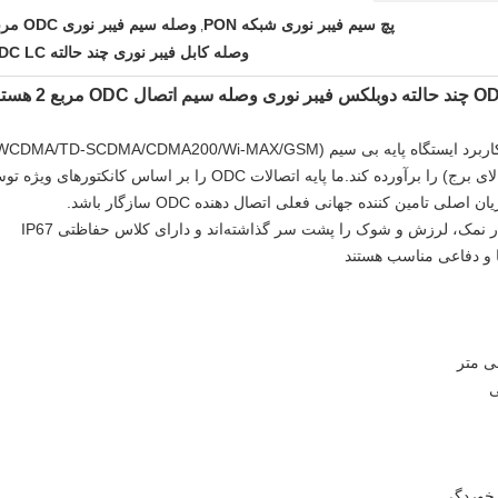
پچ سیم فیبر نوری شبکه PON
وصله سیم فیبر نوری ODC مربع
,
وصله کابل فیبر نوری چند حالته ODC LC
است که می تواند الزامات FTTA (فیبر تا بالای برج) را برآورده کند.ما پایه اتصالات ODC را بر اساس کانکتورهای
مجموعه‌های کابل ODC تست‌هایی مانند غبار نمک، لرزش و شوک را پشت سر گذاشته‌اند و دارای کلاس حفاظتی IP67
ا و دفاعی مناسب هستند